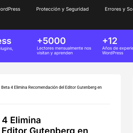
wordPress
Protección y Seguridad
Errores y So
ess
+5000
+12
Lectores mensualmente nos
Años de experi
lugins,
visitan y aprenden
WordPress
 Beta 4 Elimina Recomendación del Editor Gutenberg en
 4 Elimina
Editor Gutenberg en