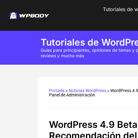
Tutoriales de 
Tutoriales de WordPr
Guías para principiantes, opiniones de temas y p
reviews y mucho más
Portada
»
Noticias WordPress
»
WordPress 4.9
Panel de Administración
WordPress 4.9 Beta
Recomendación del 