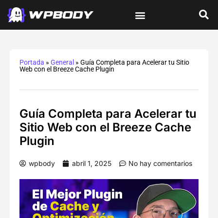
Tutoriales de wordPress
Protección y Seguridad
Errores y Soluciones
Optimización y Velocidad
Guías Integrales
Portada
»
General
»
Guía Completa para Acelerar tu Sitio
Web con el Breeze Cache Plugin
Guía Completa para Acelerar tu
Sitio Web con el Breeze Cache
Plugin
wpbody
abril 1, 2025
No hay comentarios