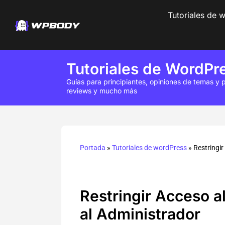
Tutoriales de 
Tutoriales de WordPr
Guías para principiantes, opiniones de temas y p
reviews y mucho más
Portada
»
Tutoriales de wordPress
»
Restringir
Restringir Acceso a
al Administrador