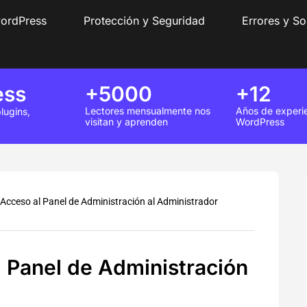
wordPress
Protección y Seguridad
Errores y So
ess
+5000
+12
Lectores mensualmente nos
Años de experi
lugins,
visitan y aprenden
WordPress
 Acceso al Panel de Administración al Administrador
l Panel de Administración