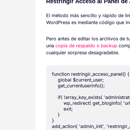
Restringir Acceso al Panel de
El método más sencillo y rápido de lim
WordPress es mediante código que inc
Pero antes de editar los archivos de t
una
copia de respaldo o backup
compl
cualquier sorpresa desagradable.
function restringir_acceso_panel() {

    global $current_user;

    get_currentuserinfo();

    if( !array_key_exists( 'administrat
        wp_redirect( get_bloginfo( 'url' 
        exit;

    }

}
