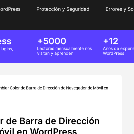
wordPress
Protección y Seguridad
Errores y So
ess
+5000
+12
Lectores mensualmente nos
Años de experi
lugins,
visitan y aprenden
WordPress
iar Color de Barra de Dirección de Navegador de Móvil en
 de Barra de Dirección
vil en WordPress