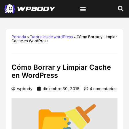
Tutoriales de wordPress
Protección y Seguridad
Errores y Soluciones
Optimización y Velocidad
Guías Integrales
Portada
»
Tutoriales de wordPress
»
Cómo Borrar y Limpiar
Cache en WordPress
Cómo Borrar y Limpiar Cache
en WordPress
wpbody
diciembre 30, 2018
4 comentarios