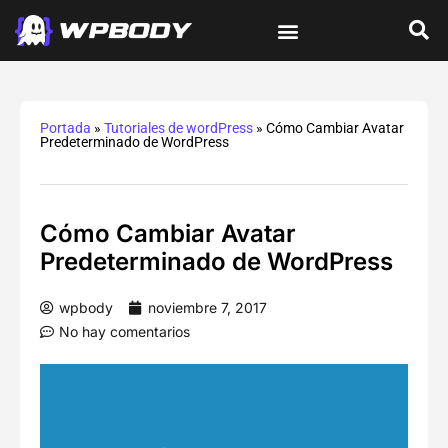
Tutoriales de wordPress
Protección y Seguridad
Errores y Soluciones
Optimización y Velocidad
Guías Integrales
Portada
»
Tutoriales de wordPress
»
Cómo Cambiar Avatar
Predeterminado de WordPress
Cómo Cambiar Avatar
Predeterminado de WordPress
wpbody
noviembre 7, 2017
No hay comentarios