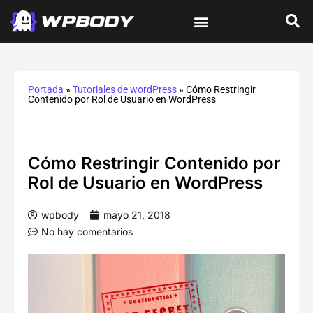
Tutoriales de wordPress
Protección y Seguridad
Errores y Soluciones
Optimización y Velocidad
Guías Integrales
Portada
»
Tutoriales de wordPress
»
Cómo Restringir
Contenido por Rol de Usuario en WordPress
Cómo Restringir Contenido por
Rol de Usuario en WordPress
wpbody
mayo 21, 2018
No hay comentarios