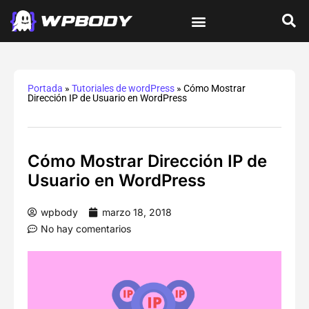
Tutoriales de wordPress
Protección y Seguridad
Errores y Soluciones
Optimización y Velocidad
Guías Integrales
Portada
»
Tutoriales de wordPress
»
Cómo Mostrar
Dirección IP de Usuario en WordPress
Cómo Mostrar Dirección IP de
Usuario en WordPress
wpbody
marzo 18, 2018
No hay comentarios