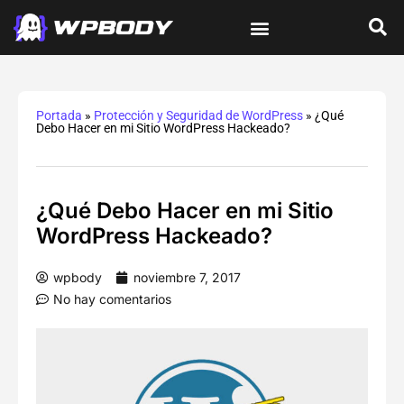
Tutoriales de wordPress
Protección y Seguridad
Errores y Soluciones
Optimización y Velocidad
Guías Integrales
Portada
»
Protección y Seguridad de WordPress
»
¿Qué
Debo Hacer en mi Sitio WordPress Hackeado?
¿Qué Debo Hacer en mi Sitio
WordPress Hackeado?
wpbody
noviembre 7, 2017
No hay comentarios