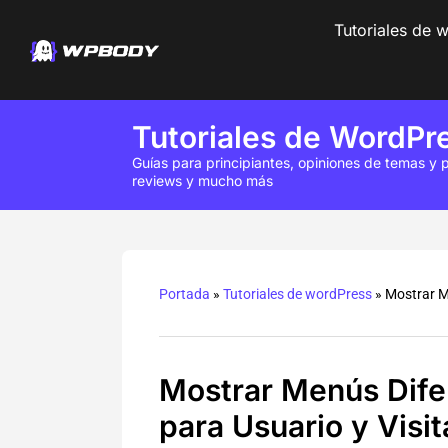
Tutoriales de 
Tutoriales de WordPr
Guías para principiantes, opiniones de temas y p
reviews y mucho más
Portada
»
Tutoriales de wordPress
»
Mostrar M
Mostrar Menús Dife
para Usuario y Visit