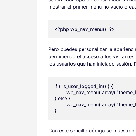
mostrar el primer menú no vacío cread
<?php wp_nav_menu(); ?>
Pero puedes personalizar la aparienci
permitiendo el acceso a los visitantes
los usuarios que han iniciado sesión.
if ( is_user_logged_in() ) {

	wp_nav_menu( array( 'theme_location' => 'menu-usuario' ) );

} else {

	wp_nav_menu( array( 'theme_location' => 'menu-visitante' ) );

Con este sencillo código se muestran