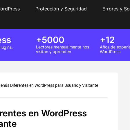
wordPress
Protección y Seguridad
Errores y So
ess
+5000
+12
Lectores mensualmente nos
Años de experi
lugins,
visitan y aprenden
WordPress
enús Diferentes en WordPress para Usuario y Visitante
rentes en WordPress
ante