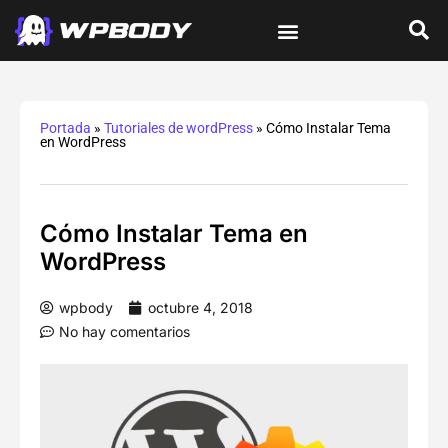
Tutoriales de wordPress
Protección y Seguridad
Errores y Soluciones
Optimización y Velocidad
Guías Integrales
Portada
»
Tutoriales de wordPress
»
Cómo Instalar Tema
en WordPress
Cómo Instalar Tema en
WordPress
wpbody
octubre 4, 2018
No hay comentarios