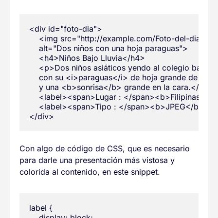
<div id="foto-dia">

    <img src="http://example.com/Foto-del-dia.jpg"
    alt="Dos niños con una hoja paraguas">

    <h4>Niños Bajo Lluvia</h4>

    <p>Dos niños asiáticos yendo al colegio bajo una
    con su <i>paraguas</i> de hoja grande de algun
    y una <b>sonrisa</b> grande en la cara.</p>

    <label><span>Lugar : </span><b>Filipinas</b>
    <label><span>Tipo : </span><b>JPEG</b></la
Con algo de código de CSS, que es necesario
para darle una presentación más vistosa y
colorida al contenido, en este snippet.
label {

    display: block;
