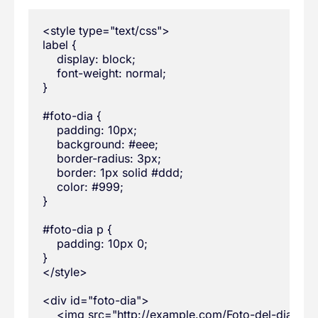
<style type="text/css">

label {

    display: block;

    font-weight: normal;

}

#foto-dia {

    padding: 10px;

    background: #eee;

    border-radius: 3px;

    border: 1px solid #ddd;

    color: #999;

}

#foto-dia p {

    padding: 10px 0;

}

</style>

<div id="foto-dia">

    <img src="http://example.com/Foto-del-dia.jpg"