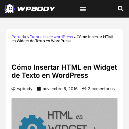
Tutoriales de wordPress
Protección y Seguridad
Errores y Soluciones
Optimización y Velocidad
Guías Integrales
Portada
»
Tutoriales de wordPress
»
Cómo Insertar HTML
en Widget de Texto en WordPress
Cómo Insertar HTML en Widget
de Texto en WordPress
wpbody
noviembre 5, 2016
2 comentarios