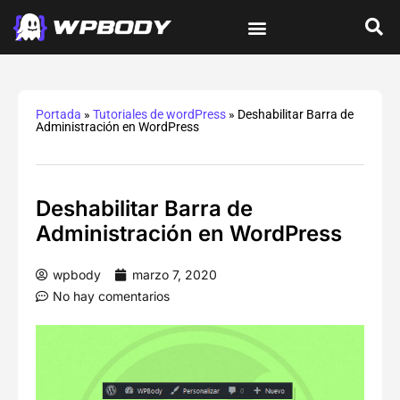
Tutoriales de wordPress
Protección y Seguridad
Errores y Soluciones
Optimización y Velocidad
Guías Integrales
Portada
»
Tutoriales de wordPress
»
Deshabilitar Barra de
Administración en WordPress
Deshabilitar Barra de
Administración en WordPress
wpbody
marzo 7, 2020
No hay comentarios