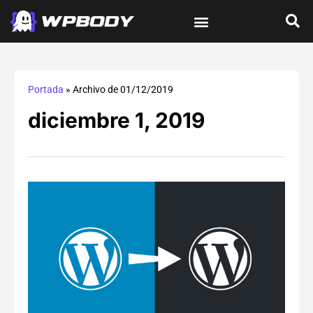
Tutoriales de wordPress
Protección y Seguridad
Errores y Soluciones
Optimización y Velocidad
Guías Integrales
Portada
»
Archivo de 01/12/2019
diciembre 1, 2019