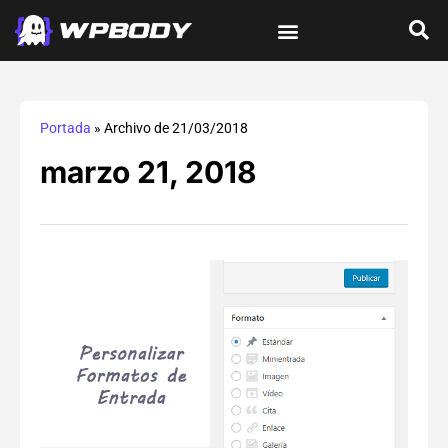
Tutoriales de wordPress
Protección y Seguridad
Errores y Soluciones
Optimización y Velocidad
Guías Integrales
Portada
»
Archivo de 21/03/2018
marzo 21, 2018