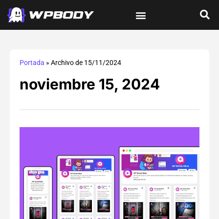
Tutoriales de wordPress
Protección y Seguridad
Errores y Soluciones
Optimización y Velocidad
Guías Integrales
Portada
»
Archivo de 15/11/2024
noviembre 15, 2024