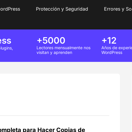
wordPress
Protección y Seguridad
Errores y So
ess
+5000
+12
Lectores mensualmente nos
Años de experi
lugins,
visitan y aprenden
WordPress
ompleta para Hacer Copias de