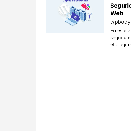
Segurid
Web
wpbod
En este a
segurida
el plugin