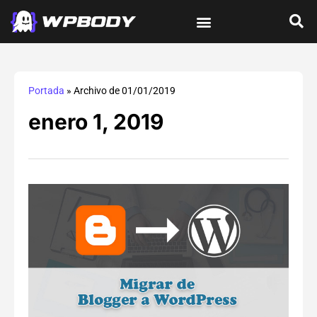
Tutoriales de wordPress
Protección y Seguridad
Errores y Soluciones
Optimización y Velocidad
Guías Integrales
Portada
»
Archivo de 01/01/2019
enero 1, 2019